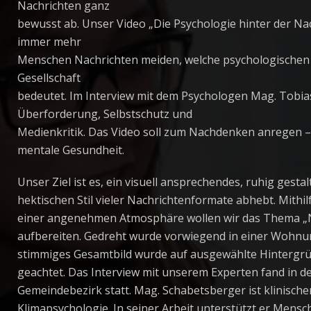
Nachrichten ganz
bewusst ab. Unser Video „Die Psychologie hinter der N
immer mehr
Menschen Nachrichten meiden, welche psychologischen
Gesellschaft
bedeutet. Im Interview mit dem Psychologen Mag. Tobias
Überforderung, Selbstschutz und
Medienkritik. Das Video soll zum Nachdenken anregen 
mentale Gesundheit.
Unser Ziel ist es, ein visuell ansprechendes, ruhig gest
hektischen Stil vieler Nachrichtenformate abhebt. Mithil
einer angenehmen Atmosphäre wollen wir das Thema „N
aufbereiten. Gedreht wurde vorwiegend in einer Wohnung
stimmiges Gesamtbild wurde auf ausgewählte Hintergrün
geachtet. Das Interview mit unserem Experten fand in d
Gemeindebezirk statt. Mag. Schabetsberger ist klinisch
Klimapsychologie. In seiner Arbeit unterstützt er Mensch