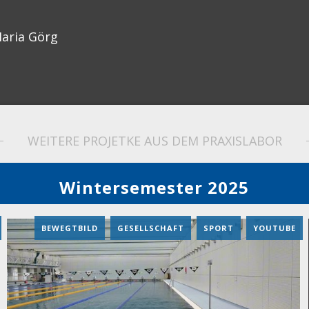
aria Görg
WEITERE PROJETKE AUS DEM PRAXISLABOR
Wintersemester 2025
BEWEGTBILD
,
GESELLSCHAFT
,
SPORT
,
YOUTUBE