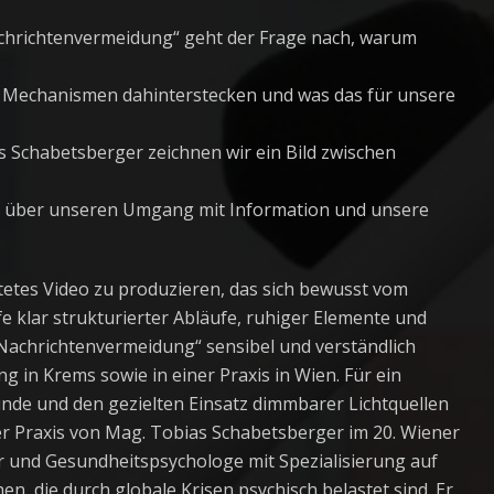
achrichtenvermeidung“ geht der Frage nach, warum
 Mechanismen dahinterstecken und was das für unsere
 Schabetsberger zeichnen wir ein Bild zwischen
– über unseren Umgang mit Information und unsere
altetes Video zu produzieren, das sich bewusst vom
fe klar strukturierter Abläufe, ruhiger Elemente und
achrichtenvermeidung“ sensibel und verständlich
 in Krems sowie in einer Praxis in Wien. Für ein
de und den gezielten Einsatz dimmbarer Lichtquellen
er Praxis von Mag. Tobias Schabetsberger im 20. Wiener
er und Gesundheitspsychologe mit Spezialisierung auf
en, die durch globale Krisen psychisch belastet sind. Er