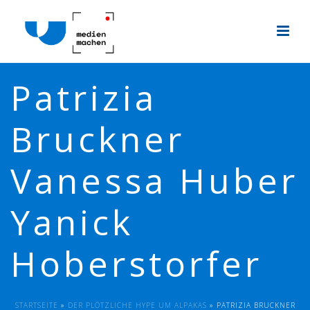
Patrizia
Bruckner
Vanessa Huber
Yanick
Hoberstorfer
STARTSEITE
»
DER PLÖTZLICHE HYPE UM ALPAKAS
»
PATRIZIA BRUCKNER