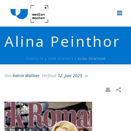
Alina Peinthor
STARTSEITE
»
DARK ROMANCE
»
ALINA PEINTHOR
Von
Katrin Wallner
Verfasst
12. Juni 2025
In