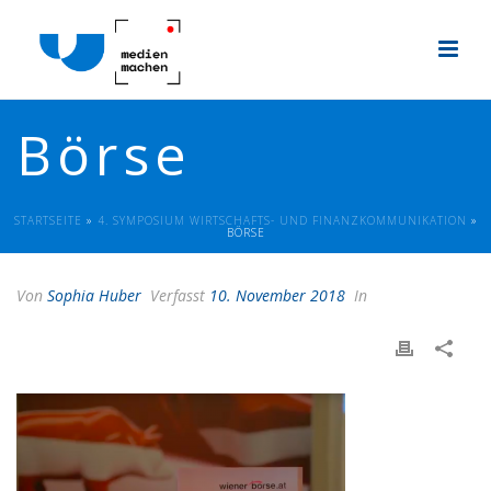
Börse
STARTSEITE
»
4. SYMPOSIUM WIRTSCHAFTS- UND FINANZKOMMUNIKATION
»
BÖRSE
Von
Sophia Huber
Verfasst
10. November 2018
In