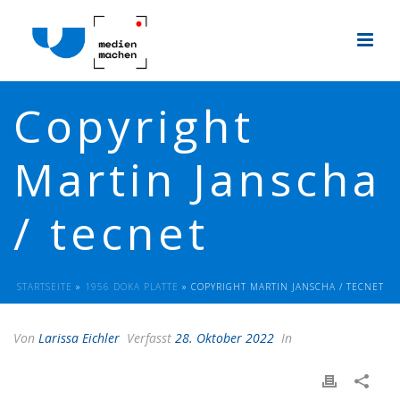
Copyright
Martin Janscha
/ tecnet
STARTSEITE
»
1956 DOKA PLATTE
»
COPYRIGHT MARTIN JANSCHA / TECNET
Von
Larissa Eichler
Verfasst
28. Oktober 2022
In