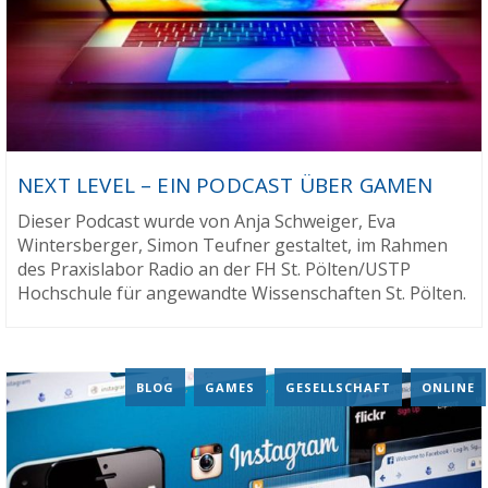
NEXT LEVEL – EIN PODCAST ÜBER GAMEN
Dieser Podcast wurde von Anja Schweiger, Eva
Wintersberger, Simon Teufner gestaltet, im Rahmen
des Praxislabor Radio an der FH St. Pölten/USTP
Hochschule für angewandte Wissenschaften St. Pölten.
BLOG
,
GAMES
,
GESELLSCHAFT
,
ONLINE